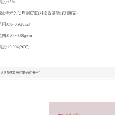
度:±5%
能波峰焊的助焊剂密度(对松香基助焊剂而言)
0.8~0.9g/cm3
0.82~0.88g/cm
±0.004(20℃)
道路隔离反光标识护航“安全”