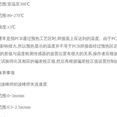
围:室温至300℃
:80~270℃
度:±3℃
常是指PCB通过预热工艺区时,焊接面上应达到的温度。由于P
影响很大,所以预热显示的温度并不等于PCB焊接面经过预热区
的差值与温度检测传感器的放置位置有很大的关系,操作者应根据
过试验得出其相应的偏差校正值,然后再根据偏差校正值设置控制
保养事项
能波峰焊的波峰焊夹送速度
:0~3m/min
0.5~2.5m/min