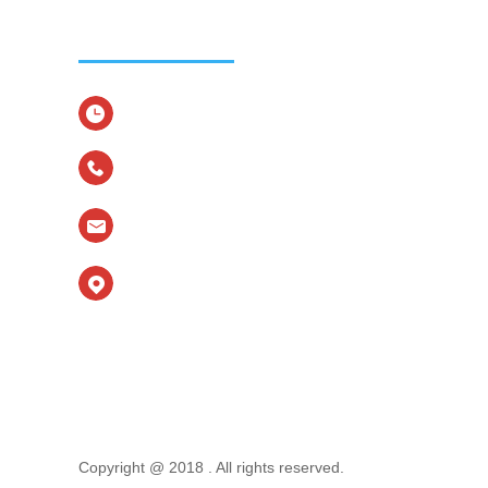
传真：(0755) 29939876
联系电话：0755-29939993 29939994
24h销售热线：13828818369
24h售后服务热线：13590149467
email：mindray@126.com
地址：深圳市宝安区沙井镇新桥第三工业区金元
二路19号
Copyright @ 2018 . All rights reserved.