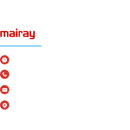
传真：(0755) 29939876
联系电话：0755-29939993 29939994
24h销售热线：13828818369
24h售后服务热线：13590149467
email：mindray@126.com
地址：深圳市宝安区沙井镇新桥第三工业区金元
二路19号