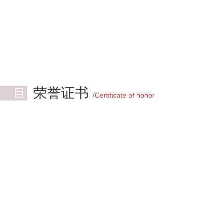
将复杂问题分析概括出其本质是专业能力的体现
我们的理念
不求最全，只求最好。
我们的宗旨
迈向高端市场，跻身世界一流.
荣誉证书
/Certificate of honor